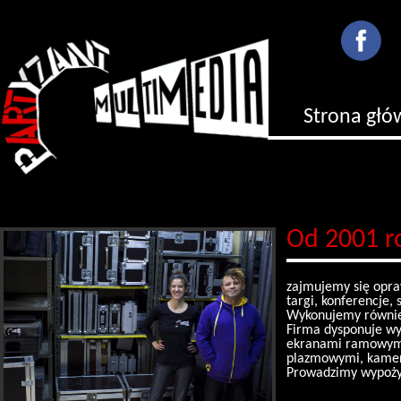
Strona gł
Od 2001 r
zajmujemy się opraw
targi, konferencje, 
Wykonujemy również 
Firma dysponuje wys
ekranami ramowymi 
plazmowymi, kamera
Prowadzimy wypożyc