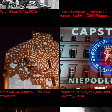
Wianki nad Wisłą 2015
Interaktywna projekcja na kulac
koncert Red Hot Chilli Peppers
Projekcja na budynek - szkic do
Projekcja na budynek garnizonu 
street-art'u
Capstrzyk 2014